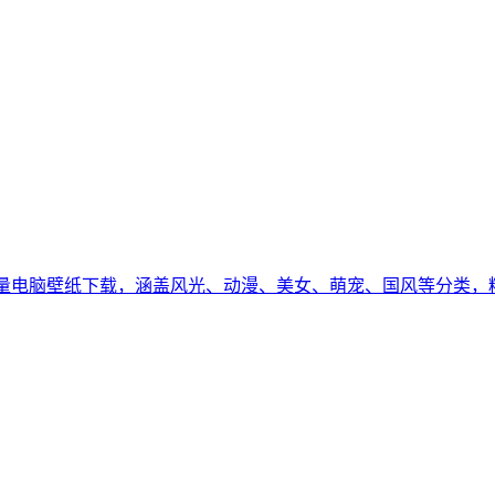
纸下载，涵盖风光、动漫、美女、萌宠、国风等分类，精选来自 Wind