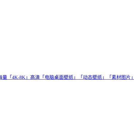
量「4K-8K」高清「电脑桌面壁纸」「动态壁纸」「素材图