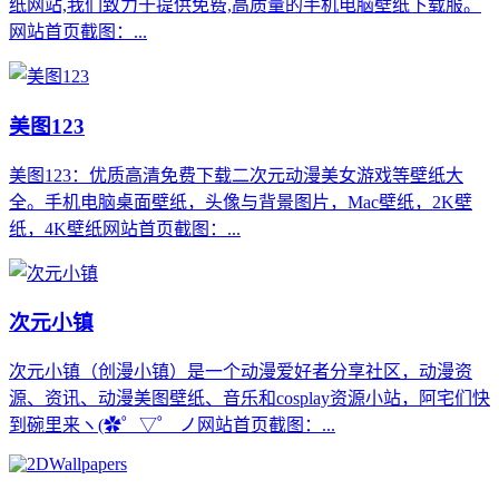
纸网站,我们致力于提供免费,高质量的手机电脑壁纸下载服。
网站首页截图：...
美图123
美图123：优质高清免费下载二次元动漫美女游戏等壁纸大
全。手机电脑桌面壁纸，头像与背景图片，Mac壁纸，2K壁
纸，4K壁纸网站首页截图：...
次元小镇
次元小镇（创漫小镇）是一个动漫爱好者分享社区，动漫资
源、资讯、动漫美图壁纸、音乐和cosplay资源小站，阿宅们快
到碗里来ヽ(✿゜▽゜ ノ网站首页截图：...